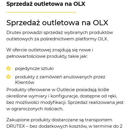
DUOLINE - 68, 78, 88
IGLO 5 PSK
Sprzedaż outletowa na OLX
IGLO 5 CLASSIC PSK
Sprzedaż outletowa na OLX
IGLO LIGHT PSK
Drutex prowadzi sprzedaż wybranych produktów
MB-70 / MB-70HI PSK
outletowych za pośrednictwem platformy OLX.
SOFTLINE PSK
W ofercie outletowej znajdują się nowe i
DUOLINE PSK
pełnowartościowe produkty, takie jak:
pojedyncze sztuki
produkty z zamówień anulowanych przez
Klientów
Produkty oferowane w Outlecie posiadają ściśle
określone wymiary i konfiguracje, dostępne od ręki,
bez możliwości modyfikacji. Sprzedaż realizowana jest
w ograniczonych ilościach.
Zakupione produkty dostarczane są transportem
DRUTEX – bez dodatkowych kosztów, w terminie do 2