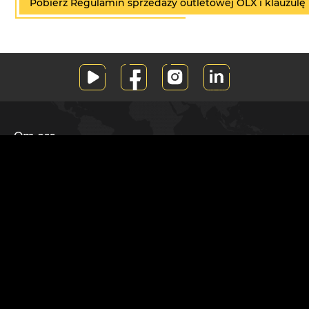
Pobierz Regulamin sprzedaży outletowej OLX i klauzul
Om oss
Vårt tilbud
Inspirasjoner
Hvor kan du kjøpe produktene våre?
For Partnere
Nettstedskart
Personvern