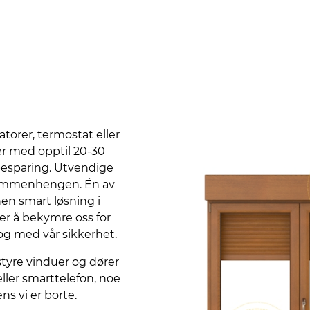
torer, termostat eller
r med opptil 20-30
 besparing. Utvendige
 sammenhengen. Én av
en smart løsning i
er å bekymre oss for
l og med vår sikkerhet.
tyre vinduer og dører
eller smarttelefon, noe
s vi er borte.