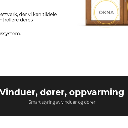
ettverk, der vi kan tildele
ntrollere deres
gssystem.
Vinduer, dører, oppvarming
Smart styring av vinduer og dører