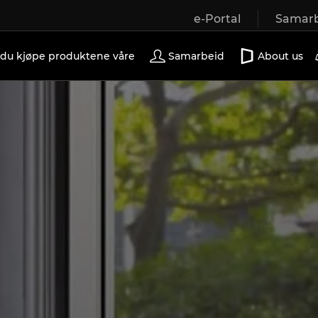
e-Portal
Samarb
Wooden windows
Exterior doors
Terrace doors
 du kjøpe produktene våre
Samarbeid
About us