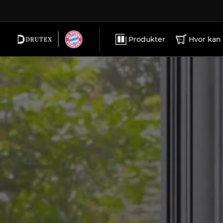
SMARTHJEM
KARRIERE
PVC windows
TILLEGGSUTSTYR
KONTAKT
Produkter
Hvor kan