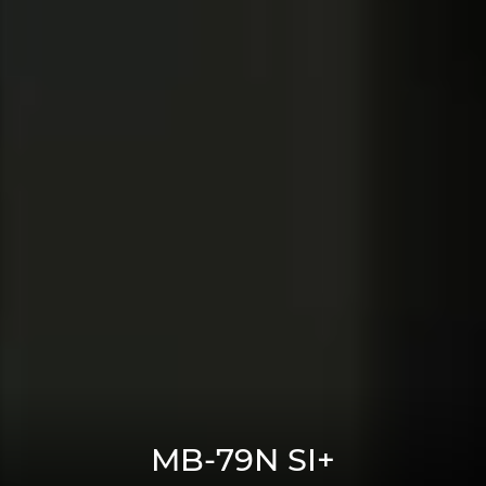
MB-79N SI+