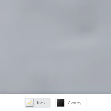
Inox
Czarny