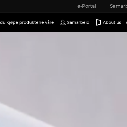
e-Portal
Samarb
Wooden windows
Exterior doors
Terrace doors
 du kjøpe produktene våre
Samarbeid
About us