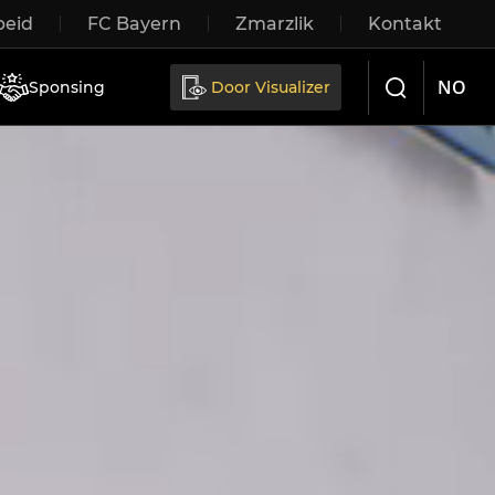
eid
FC Bayern
Zmarzlik
Kontakt
Sliding doors
NO
Sponsing
Door Visualizer