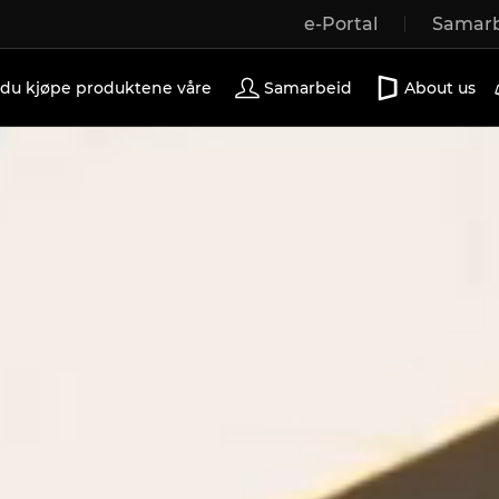
e-Portal
Samarb
Wooden windows
Exterior doors
Terrace doors
 du kjøpe produktene våre
Samarbeid
About us