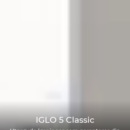
IGLO 5 Classic