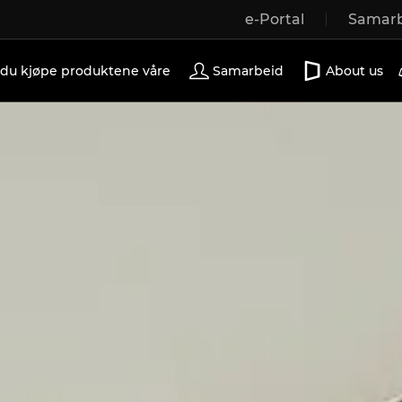
e-Portal
Samarb
Wooden windows
Exterior doors
Terrace doors
 du kjøpe produktene våre
Samarbeid
About us