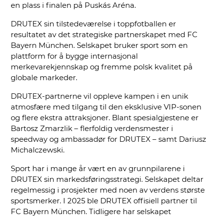
en plass i finalen på
Puskás Aréna
.
DRUTEX sin tilstedeværelse i toppfotballen er
resultatet av det strategiske partnerskapet med FC
Bayern München. Selskapet bruker sport som en
plattform for å bygge internasjonal
merkevarekjennskap og fremme polsk kvalitet på
globale markeder.
DRUTEX-partnerne vil oppleve kampen i en unik
atmosfære med tilgang til den eksklusive VIP-sonen
og flere ekstra attraksjoner. Blant spesialgjestene er
Bartosz Zmarzlik
– flerfoldig verdensmester i
speedway og ambassadør for DRUTEX – samt
Dariusz
Michalczewski
.
Sport har i mange år vært en av grunnpilarene i
DRUTEX sin markedsføringsstrategi. Selskapet deltar
regelmessig i prosjekter med noen av verdens største
sportsmerker. I 2025 ble DRUTEX offisiell partner til
FC Bayern München. Tidligere har selskapet