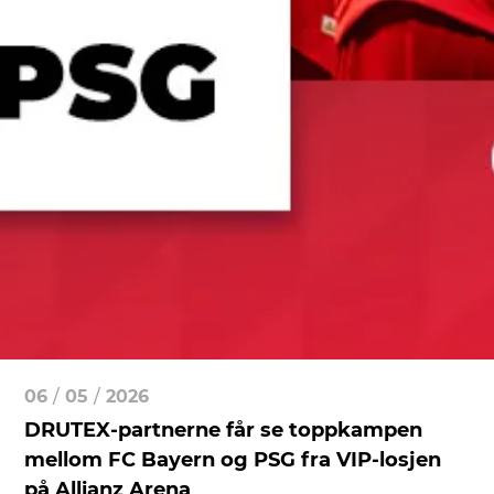
06
/
05
/
2026
DRUTEX-partnerne får se toppkampen
mellom FC Bayern og PSG fra VIP-losjen
på Allianz Arena